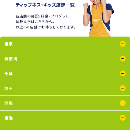
ティップネス・キッズ店舗一覧
各店舗の施設・料金・プログラム・
体験見学はこちらから。
お近くの店舗でお待ちしております。
東京
綾瀬店
王子店
大泉学園店
蒲田店
喜多見店
木場店
国分寺店
国領店
神奈川
五反田店
下井草店
新小岩店
田無店
東武練馬店
中野店
氷川台店
瑞江店
鴨居店
川崎店
新百合ヶ丘店
鶴見店
二俣川店
宮崎台店
横浜店
千葉
蘇我店
船橋店
南行徳店
埼玉
イオンモール川口店
川口店
武蔵藤沢店
群馬
太田店
東海
浜松葵東店
藤枝店