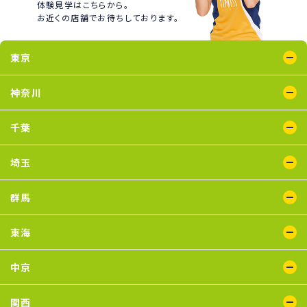
体験見学はこちらから。
お近くの店舗でお待ちしております。
東京
綾瀬店
王子店
大泉学園店
蒲田店
喜多見店
木場店
国分寺店
国領店
神奈川
五反田店
下井草店
新小岩店
田無店
東武練馬店
中野店
氷川台店
瑞江店
鴨居店
川崎店
新百合ヶ丘店
鶴見店
二俣川店
宮崎台店
横浜店
千葉
蘇我店
船橋店
南行徳店
埼玉
イオンモール川口店
川口店
武蔵藤沢店
群馬
太田店
東海
浜松葵東店
藤枝店
中京
上飯田店
江南店
関西