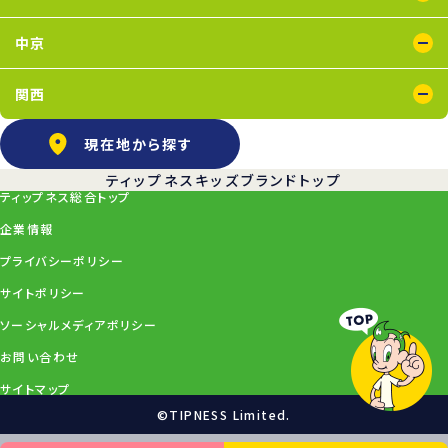
浜松葵東店
藤枝店
中京
上飯田店
江南店
関西
石橋阪大前店
京橋店
高槻店
塚口店
天王寺店
武庫之荘店
現在地から探す
ティップネスキッズブランドトップ
ティップネス総合トップ
企業情報
プライバシーポリシー
サイトポリシー
ソーシャルメディアポリシー
お問い合わせ
サイトマップ
©TIPNESS Limited.