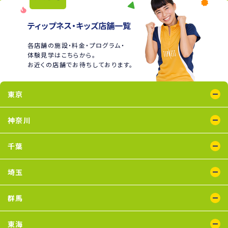
ティップネス・キッズ店舗一覧
各店舗の施設・料金・プログラム・
体験見学はこちらから。
お近くの店舗でお待ちしております。
東京
綾瀬店
王子店
大泉学園店
蒲田店
喜多見店
木場店
国分寺店
国領店
神奈川
五反田店
下井草店
新小岩店
田無店
東武練馬店
中野店
氷川台店
瑞江店
鴨居店
川崎店
新百合ヶ丘店
鶴見店
二俣川店
宮崎台店
横浜店
千葉
蘇我店
船橋店
南行徳店
埼玉
イオンモール川口店
川口店
武蔵藤沢店
群馬
太田店
東海