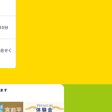
30分
合せく
います