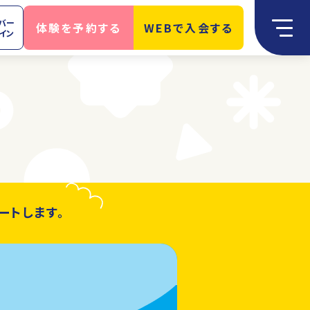
バー
体験を予約する
WEBで入会する
イン
ートします。