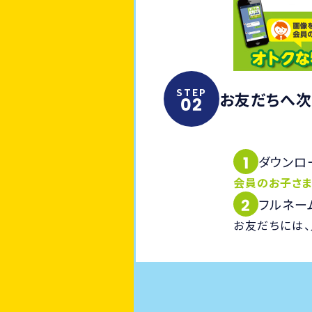
STEP
お友だちへ次
02
1
ダウンロ
会員のお子さ
2
フルネー
お友だちには