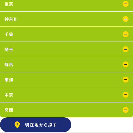
東京
綾瀬店
王子店
大泉学園店
蒲田店
喜多見店
木場店
国分寺店
国領店
神奈川
五反田店
下井草店
新小岩店
田無店
東武練馬店
中野店
氷川台店
瑞江店
鴨居店
川崎店
新百合ヶ丘店
鶴見店
二俣川店
宮崎台店
横浜店
千葉
蘇我店
船橋店
南行徳店
埼玉
イオンモール川口店
川口店
武蔵藤沢店
群馬
太田店
東海
浜松葵東店
藤枝店
中京
上飯田店
江南店
関西
石橋阪大前店
京橋店
高槻店
塚口店
天王寺店
武庫之荘店
現在地から探す