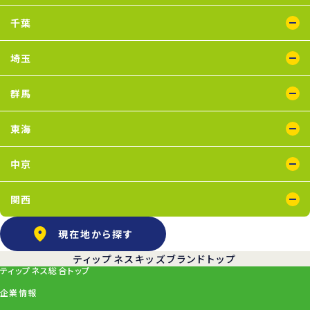
瑞江店
鴨居店
川崎店
新百合ヶ丘店
鶴見店
二俣川店
宮崎台店
横浜店
千葉
蘇我店
船橋店
南行徳店
埼玉
イオンモール川口店
川口店
武蔵藤沢店
群馬
太田店
東海
浜松葵東店
藤枝店
中京
上飯田店
江南店
関西
石橋阪大前店
京橋店
高槻店
塚口店
天王寺店
武庫之荘店
現在地から探す
ティップネスキッズブランドトップ
ティップネス総合トップ
企業情報