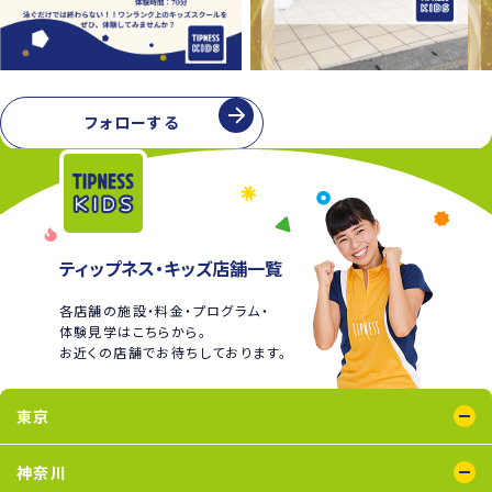
フォローする
ティップネス・キッズ店舗一覧
各店舗の施設・料金・プログラム・
体験見学はこちらから。
お近くの店舗でお待ちしております。
東京
綾瀬店
王子店
大泉学園店
蒲田店
喜多見店
木場店
国分寺店
国領店
神奈川
五反田店
下井草店
新小岩店
田無店
東武練馬店
中野店
氷川台店