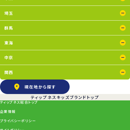
蘇我店
船橋店
南行徳店
埼玉
イオンモール川口店
川口店
武蔵藤沢店
群馬
太田店
東海
浜松葵東店
藤枝店
中京
上飯田店
江南店
関西
石橋阪大前店
京橋店
高槻店
塚口店
天王寺店
武庫之荘店
現在地から探す
ティップネスキッズブランドトップ
ティップネス総合トップ
企業情報
プライバシーポリシー
サイトポリシー