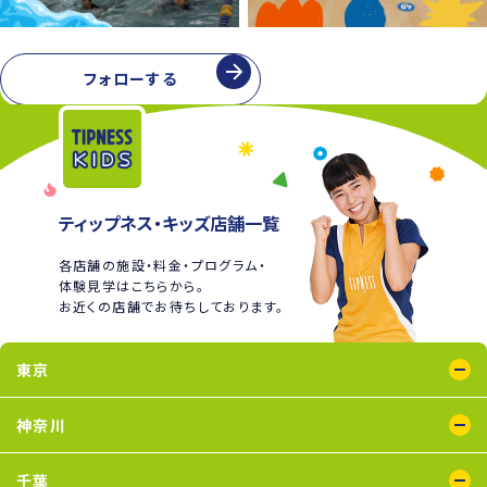
フォローする
ティップネス・キッズ店舗一覧
各店舗の施設・料金・プログラム・
体験見学はこちらから。
お近くの店舗でお待ちしております。
東京
綾瀬店
王子店
大泉学園店
蒲田店
喜多見店
木場店
国分寺店
国領店
神奈川
五反田店
下井草店
新小岩店
田無店
東武練馬店
中野店
氷川台店
瑞江店
鴨居店
川崎店
新百合ヶ丘店
鶴見店
二俣川店
宮崎台店
横浜店
千葉