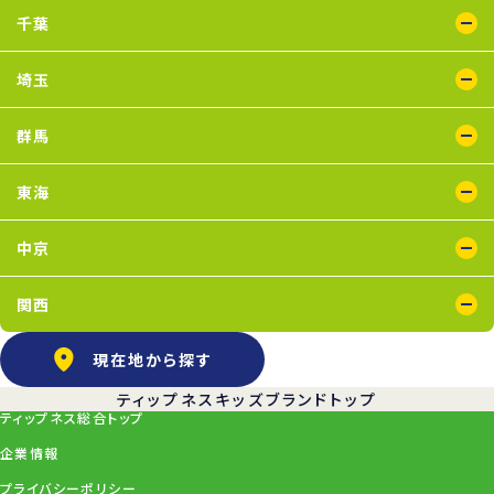
鴨居店
川崎店
新百合ヶ丘店
鶴見店
二俣川店
宮崎台店
横浜店
千葉
蘇我店
船橋店
南行徳店
埼玉
イオンモール川口店
川口店
武蔵藤沢店
群馬
太田店
東海
浜松葵東店
藤枝店
中京
上飯田店
江南店
関西
石橋阪大前店
京橋店
高槻店
塚口店
天王寺店
武庫之荘店
現在地から探す
ティップネスキッズブランドトップ
ティップネス総合トップ
企業情報
プライバシーポリシー