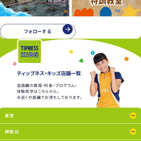
フォローする
ティップネス・キッズ店舗一覧
各店舗の施設・料金・プログラム・
体験見学はこちらから。
お近くの店舗でお待ちしております。
東京
綾瀬店
王子店
大泉学園店
蒲田店
喜多見店
木場店
国分寺店
国領店
神奈川
五反田店
下井草店
新小岩店
田無店
東武練馬店
中野店
氷川台店
瑞江店