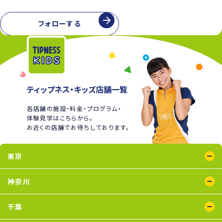
フォローする
ティップネス・キッズ店舗一覧
各店舗の施設・料金・プログラム・
体験見学はこちらから。
お近くの店舗でお待ちしております。
東京
綾瀬店
王子店
大泉学園店
蒲田店
喜多見店
木場店
国分寺店
国領店
神奈川
五反田店
下井草店
新小岩店
田無店
東武練馬店
中野店
氷川台店
瑞江店
鴨居店
川崎店
新百合ヶ丘店
鶴見店
二俣川店
宮崎台店
横浜店
千葉