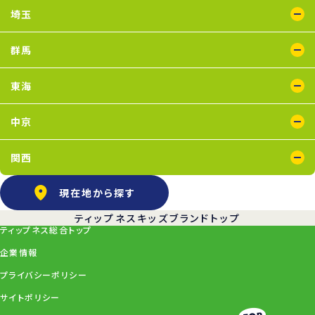
蘇我店
船橋店
南行徳店
埼玉
イオンモール川口店
川口店
武蔵藤沢店
群馬
太田店
東海
浜松葵東店
藤枝店
中京
上飯田店
江南店
関西
石橋阪大前店
京橋店
高槻店
塚口店
天王寺店
武庫之荘店
現在地から探す
ティップネスキッズブランドトップ
ティップネス総合トップ
企業情報
プライバシーポリシー
サイトポリシー