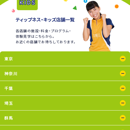
ティップネス・キッズ店舗一覧
各店舗の施設・料金・プログラム・
体験見学はこちらから。
お近くの店舗でお待ちしております。
東京
綾瀬店
王子店
大泉学園店
蒲田店
喜多見店
木場店
国分寺店
国領店
神奈川
五反田店
下井草店
新小岩店
田無店
東武練馬店
中野店
氷川台店
瑞江店
鴨居店
川崎店
新百合ヶ丘店
鶴見店
二俣川店
宮崎台店
横浜店
千葉
蘇我店
船橋店
南行徳店
埼玉
イオンモール川口店
川口店
武蔵藤沢店
群馬
太田店