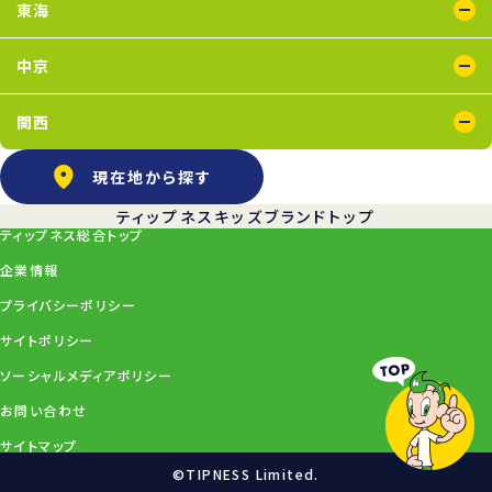
東海
浜松葵東店
藤枝店
中京
上飯田店
江南店
関西
石橋阪大前店
京橋店
高槻店
塚口店
天王寺店
武庫之荘店
現在地から探す
ティップネスキッズブランドトップ
ティップネス総合トップ
企業情報
プライバシーポリシー
サイトポリシー
ソーシャルメディアポリシー
お問い合わせ
サイトマップ
©TIPNESS Limited.