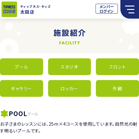
メンバー
ティップネス
・キッズ
ログイン
太田店
プール
スタジオ
フロント
ギャラリー
ロッカー
外観
POOL
プール
お子さまのレッスンには、25m×4コースを使用しています。自然光の射
す明るいプールです。