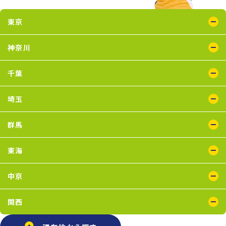
東京
綾瀬店
王子店
大泉学園店
蒲田店
喜多見店
木場店
国分寺店
国領店
神奈川
五反田店
下井草店
新小岩店
田無店
東武練馬店
中野店
氷川台店
瑞江店
鴨居店
川崎店
新百合ヶ丘店
鶴見店
二俣川店
宮崎台店
横浜店
千葉
蘇我店
船橋店
南行徳店
埼玉
イオンモール川口店
川口店
武蔵藤沢店
群馬
太田店
東海
浜松葵東店
藤枝店
中京
上飯田店
江南店
関西
石橋阪大前店
京橋店
高槻店
塚口店
天王寺店
武庫之荘店