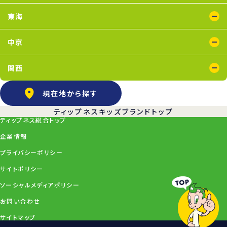
太田店
東海
浜松葵東店
藤枝店
中京
上飯田店
江南店
関西
石橋阪大前店
京橋店
高槻店
塚口店
天王寺店
武庫之荘店
現在地から探す
ティップネスキッズブランドトップ
ティップネス総合トップ
企業情報
プライバシーポリシー
サイトポリシー
ソーシャルメディアポリシー
お問い合わせ
サイトマップ