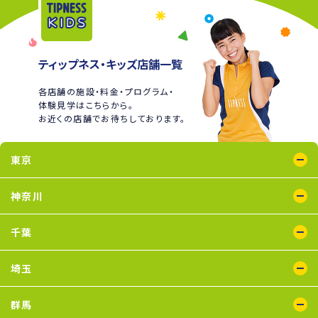
ティップネス・キッズ店舗一覧
各店舗の施設・料金・プログラム・
体験見学はこちらから。
お近くの店舗でお待ちしております。
東京
綾瀬店
王子店
大泉学園店
蒲田店
喜多見店
木場店
国分寺店
国領店
神奈川
五反田店
下井草店
新小岩店
田無店
東武練馬店
中野店
氷川台店
瑞江店
鴨居店
川崎店
新百合ヶ丘店
鶴見店
二俣川店
宮崎台店
横浜店
千葉
蘇我店
船橋店
南行徳店
埼玉
イオンモール川口店
川口店
武蔵藤沢店
群馬