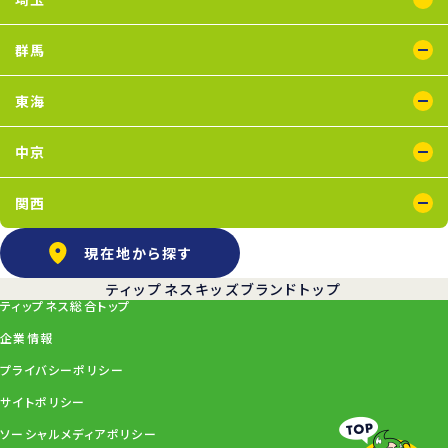
イオンモール川口店
川口店
武蔵藤沢店
群馬
太田店
東海
浜松葵東店
藤枝店
中京
上飯田店
江南店
関西
石橋阪大前店
京橋店
高槻店
塚口店
天王寺店
武庫之荘店
現在地から探す
ティップネスキッズブランドトップ
ティップネス総合トップ
企業情報
プライバシーポリシー
サイトポリシー
ソーシャルメディアポリシー