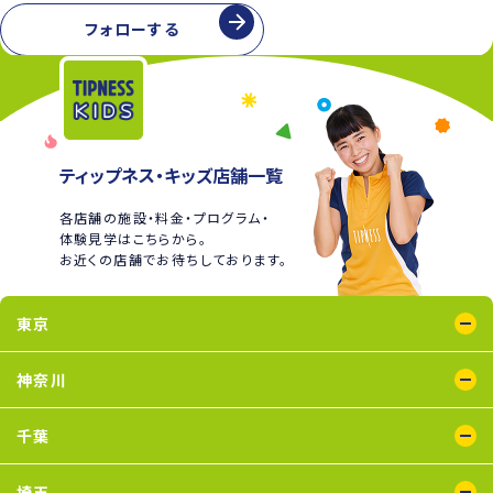
フォローする
ティップネス・キッズ店舗一覧
各店舗の施設・料金・プログラム・
体験見学はこちらから。
お近くの店舗でお待ちしております。
東京
綾瀬店
王子店
大泉学園店
蒲田店
喜多見店
木場店
国分寺店
国領店
神奈川
五反田店
下井草店
新小岩店
田無店
東武練馬店
中野店
氷川台店
瑞江店
鴨居店
川崎店
新百合ヶ丘店
鶴見店
二俣川店
宮崎台店
横浜店
千葉
蘇我店
船橋店
南行徳店
埼玉