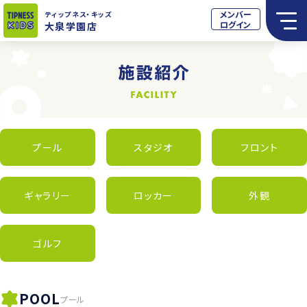
メンバー
ティップネス
・キッズ
ログイン
大泉学園店
プール
スタジオ
フロント
ギャラリー
ロッカー
外観
ゴルフ
POOL
プール