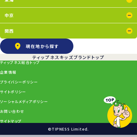
浜松葵東店
藤枝店
中京
上飯田店
江南店
関西
石橋阪大前店
京橋店
高槻店
塚口店
天王寺店
武庫之荘店
現在地から探す
ティップネスキッズブランドトップ
ティップネス総合トップ
企業情報
プライバシーポリシー
サイトポリシー
ソーシャルメディアポリシー
お問い合わせ
サイトマップ
©TIPNESS Limited.