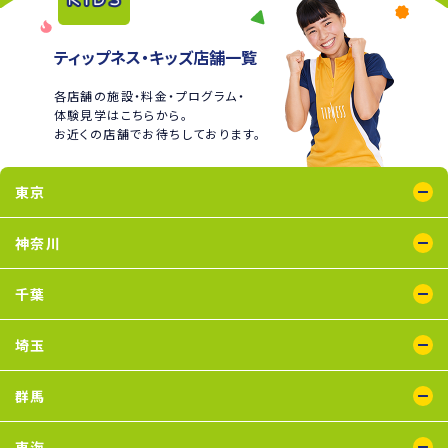
ティップネス・キッズ店舗一覧
各店舗の施設・料金・プログラム・
体験見学はこちらから。
お近くの店舗でお待ちしております。
東京
綾瀬店
王子店
大泉学園店
蒲田店
喜多見店
木場店
国分寺店
国領店
神奈川
五反田店
下井草店
新小岩店
田無店
東武練馬店
中野店
氷川台店
瑞江店
鴨居店
川崎店
新百合ヶ丘店
鶴見店
二俣川店
宮崎台店
横浜店
千葉
蘇我店
船橋店
南行徳店
埼玉
イオンモール川口店
川口店
武蔵藤沢店
群馬
太田店
東海