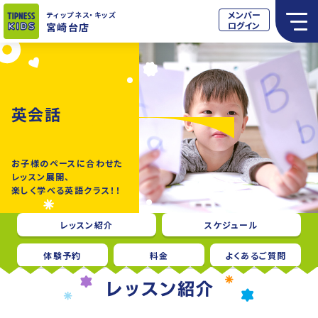
メンバー
ティップネス
・キッズ
ログイン
宮崎台店
英会話
お子様のペースに合わせた
レッスン展開、
楽しく学べる英語クラス！！
レッスン紹介
スケジュール
体験予約
料金
よくあるご質問