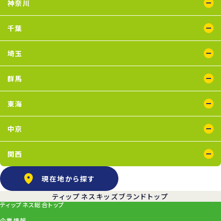
神奈川
五反田店
下井草店
新小岩店
田無店
東武練馬店
中野店
氷川台店
瑞江店
鴨居店
川崎店
新百合ヶ丘店
鶴見店
二俣川店
宮崎台店
横浜店
千葉
蘇我店
船橋店
南行徳店
埼玉
イオンモール川口店
川口店
武蔵藤沢店
群馬
太田店
東海
浜松葵東店
藤枝店
中京
上飯田店
江南店
関西
石橋阪大前店
京橋店
高槻店
塚口店
天王寺店
武庫之荘店
現在地から探す
ティップネスキッズブランドトップ
ティップネス総合トップ
企業情報