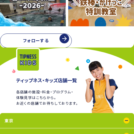
フォローする
ティップネス・キッズ店舗一覧
各店舗の施設・料金・プログラム・
体験見学はこちらから。
お近くの店舗でお待ちしております。
東京
綾瀬店
王子店
大泉学園店
蒲田店
喜多見店
木場店
国分寺店
国領店