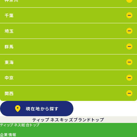
五反田店
下井草店
新小岩店
田無店
東武練馬店
中野店
氷川台店
瑞江店
鴨居店
川崎店
新百合ヶ丘店
鶴見店
二俣川店
宮崎台店
横浜店
千葉
蘇我店
船橋店
南行徳店
埼玉
イオンモール川口店
川口店
武蔵藤沢店
群馬
太田店
東海
浜松葵東店
藤枝店
中京
上飯田店
江南店
関西
石橋阪大前店
京橋店
高槻店
塚口店
天王寺店
武庫之荘店
現在地から探す
ティップネスキッズブランドトップ
ティップネス総合トップ
企業情報