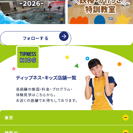
フォローする
ティップネス・キッズ店舗一覧
各店舗の施設・料金・プログラム・
体験見学はこちらから。
お近くの店舗でお待ちしております。
東京
綾瀬店
王子店
大泉学園店
蒲田店
喜多見店
木場店
国分寺店
国領店
神奈川