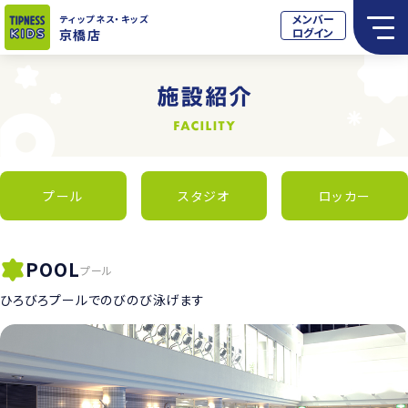
メンバー
ティップネス
・キッズ
ログイン
京橋店
プール
スタジオ
ロッカー
POOL
プール
ひろびろプールでのびのび泳げます