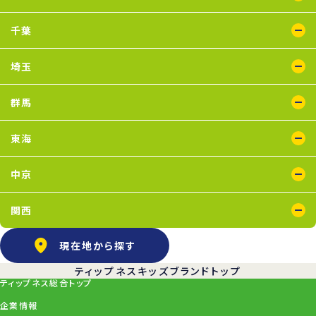
瑞江店
鴨居店
川崎店
新百合ヶ丘店
鶴見店
二俣川店
宮崎台店
横浜店
千葉
蘇我店
船橋店
南行徳店
埼玉
イオンモール川口店
川口店
武蔵藤沢店
群馬
太田店
東海
浜松葵東店
藤枝店
中京
上飯田店
江南店
関西
石橋阪大前店
京橋店
高槻店
塚口店
天王寺店
武庫之荘店
現在地から探す
ティップネスキッズブランドトップ
ティップネス総合トップ
企業情報