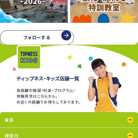
フォローする
ティップネス・キッズ店舗一覧
各店舗の施設・料金・プログラム・
体験見学はこちらから。
お近くの店舗でお待ちしております。
東京
綾瀬店
王子店
大泉学園店
蒲田店
喜多見店
木場店
国分寺店
国領店
神奈川
五反田店
下井草店
新小岩店
田無店
東武練馬店
中野店
氷川台店