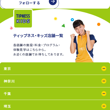
フォローする
ティップネス・キッズ店舗一覧
各店舗の施設・料金・プログラム・
体験見学はこちらから。
お近くの店舗でお待ちしております。
東京
綾瀬店
王子店
大泉学園店
蒲田店
喜多見店
木場店
国分寺店
国領店
神奈川
五反田店
下井草店
新小岩店
田無店
東武練馬店
中野店
氷川台店
瑞江店
鴨居店
川崎店
新百合ヶ丘店
鶴見店
二俣川店
宮崎台店
横浜店
千葉
蘇我店
船橋店
南行徳店
埼玉