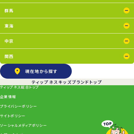
イオンモール川口店
川口店
武蔵藤沢店
群馬
太田店
東海
浜松葵東店
藤枝店
中京
上飯田店
江南店
関西
石橋阪大前店
京橋店
高槻店
塚口店
天王寺店
武庫之荘店
現在地から探す
ティップネスキッズブランドトップ
ティップネス総合トップ
企業情報
プライバシーポリシー
サイトポリシー
ソーシャルメディアポリシー